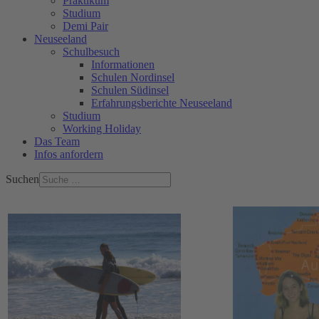
Praktikum
Studium
Demi Pair
Neuseeland
Schulbesuch
Informationen
Schulen Nordinsel
Schulen Südinsel
Erfahrungsberichte Neuseeland
Studium
Working Holiday
Das Team
Infos anfordern
Suchen